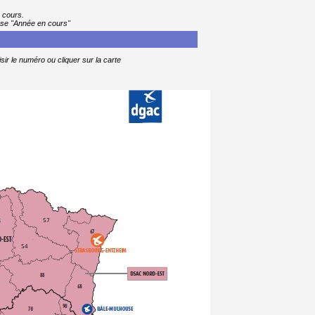
 cours.
ase "Année en cours"
sir le numéro ou cliquer sur la carte