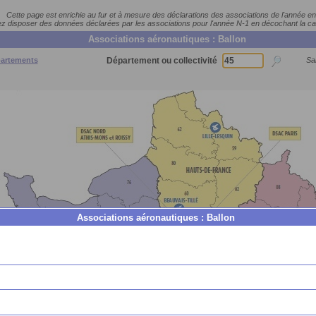
Cette page est enrichie au fur et à mesure des déclarations des associations de l'année en
 disposer des données déclarées par les associations pour l'année N-1 en décochant la c
Associations aéronautiques : Ballon
partements
Département ou collectivité
Sai
Associations aéronautiques : Ballon