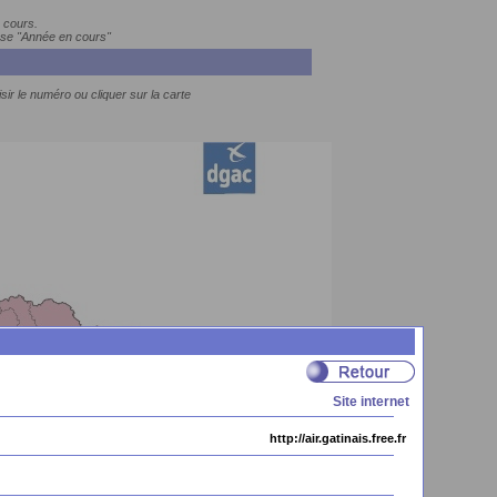
 cours.
ase "Année en cours"
sir le numéro ou cliquer sur la carte
Site internet
http://air.gatinais.free.fr