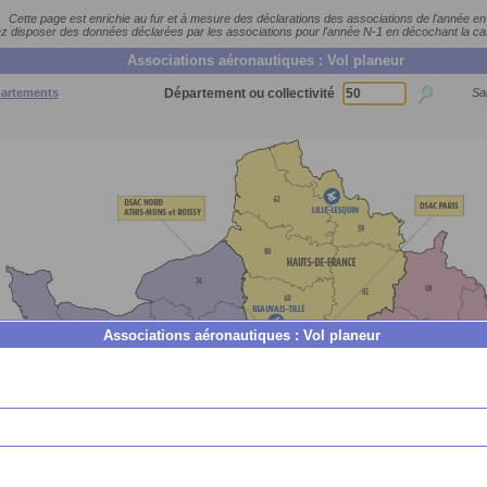
Cette page est enrichie au fur et à mesure des déclarations des associations de l'année en
 disposer des données déclarées par les associations pour l'année N-1 en décochant la c
Associations aéronautiques : Vol planeur
partements
Département ou collectivité
Sai
Associations aéronautiques : Vol planeur