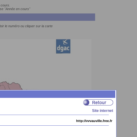
 cours.
ase "Année en cours"
sir le numéro ou cliquer sur la carte
Site internet
http://vvvauville.free.fr