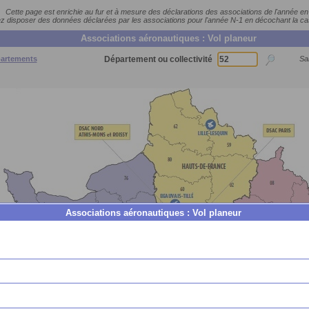
Cette page est enrichie au fur et à mesure des déclarations des associations de l'année en
 disposer des données déclarées par les associations pour l'année N-1 en décochant la c
Associations aéronautiques : Vol planeur
partements
Département ou collectivité
Sai
Associations aéronautiques : Vol planeur