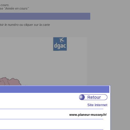
 cours.
ase "Année en cours"
sir le numéro ou cliquer sur la carte
Site internet
www.planeur-mussey.fr/