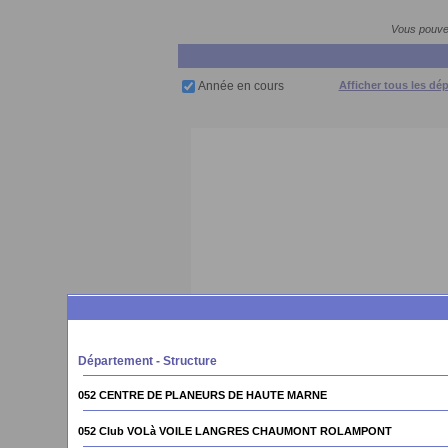
Vous pouvez
Année en cours
Afficher tous les dé
Département - Structure
052 CENTRE DE PLANEURS DE HAUTE MARNE
052 Club VOLà VOILE LANGRES CHAUMONT ROLAMPONT