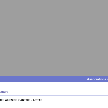
Associations 
ucture
DES AILES DE L'ARTOIS - ARRAS