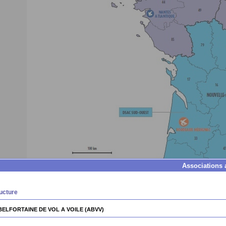
Associations 
ucture
BELFORTAINE DE VOL A VOILE (ABVV)