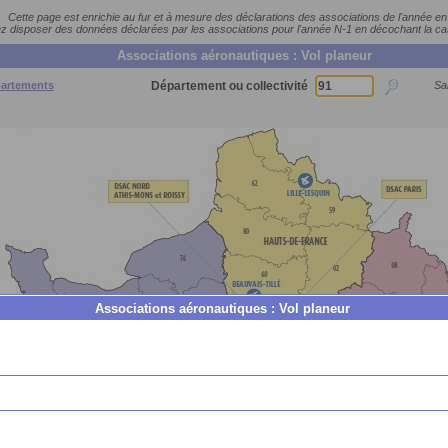
Cette page est enrichie au fur et à mesure des déclarations des associations de l'année en
 disposer des données déclarées par les associations pour l'année N-1 en décochant la c
Associations aéronautiques : Vol planeur
partements
Département ou collectivité
Sai
Associations aéronautiques : Vol planeur