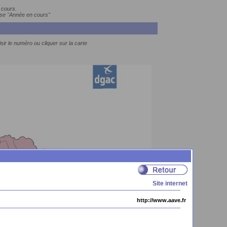
 cours.
ase "Année en cours"
sir le numéro ou cliquer sur la carte
Site internet
http://www.aave.fr